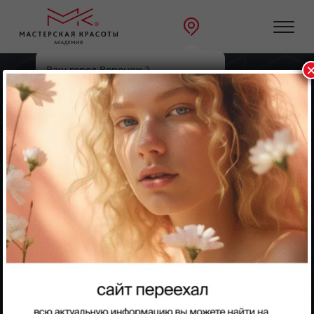
Ваш город Воронеж ?
Главная
Направления
Массаж
Да
Выбрать другой
Массаж
Массажист. Online
Профессия массажиста с нуля — всего за 1 месяц!
Теперь Вы можете пройти курс онлайн и получить
документы с присвоением квалификации и
международный сертификат после окончания
обучения.