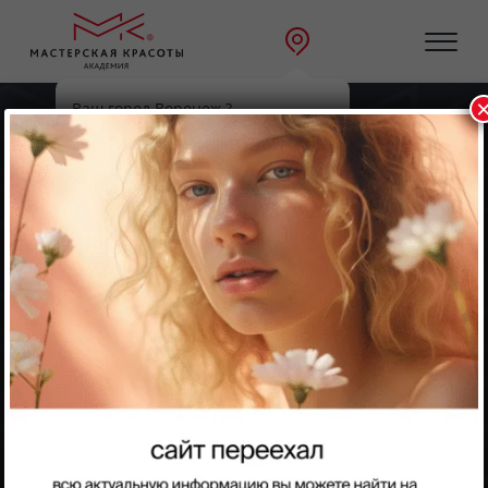
Ваш город Воронеж ?
Главная
Направления
Да
Выбрать другой
Парикмахерское искусство
Парикмахерское искусство
Практикум-стажировка
Мы приглашаем вас на уникальный практикум –
стажировку для мастеров всех направлений:
парикмахерское искусство, маникюр, косметология,
массаж и макияж. Это отличная возможность