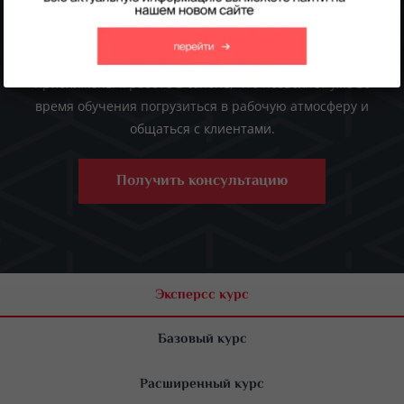
оптимального усвоения информации программа курса
построена шаг за шагом от простого к сложному. В
курсе главный акцент сделан на практику. Занятия
приближены к работе в салоне, что позволяет уже во
время обучения погрузиться в рабочую атмосферу и
общаться с клиентами.
Получить консультацию
Эксперсс курс
Базовый курс
Расширенный курс