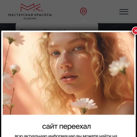
Ваш город Воронеж ?
Главная
Направления
Да
Выбрать другой
Парикмахерское искусство
Парикмахерское искусство
Парикмахер — универсал
Фундаментальная основа для тех, кто хочет освоить
профессию парикмахера с нуля. Учимся основным и
самым необходимым навыкам в работе — 4 блока:
теория, стрижки, колористика и укладки. Для